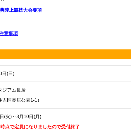
祭典陸上競技大会要項
入注意事項
0日(日)
タジアム長居
吉区長居公園1-1）
3日(火)～
8月10日(月)
17:00時点で定員になりましたので受付終了