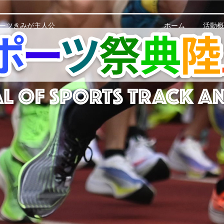
ーツきみが主人公
ホーム
活動概
スポーツ祭典陸上競