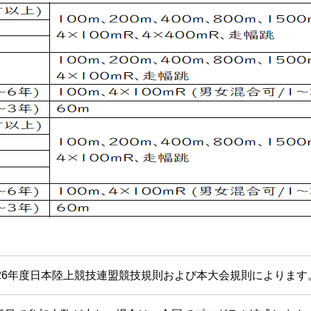
026年度日本陸上競技連盟競技規則および本大会規則によります