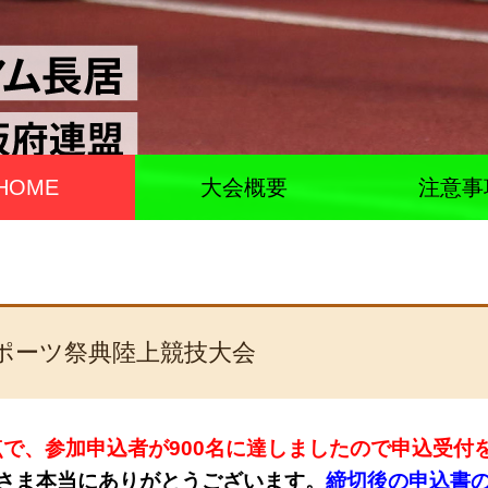
HOME
大会概要
注意事
スポーツ祭典陸上競技大会
00時点で、参加申込者が900名に達しましたので申込受
さま本当にありがとうございます。
締切後の申込書の