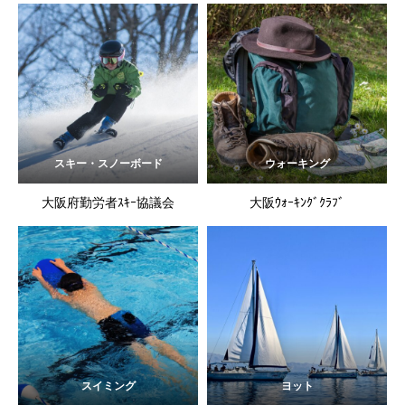
スキー・スノーボード
ウォーキング
大阪府勤労者ｽｷｰ協議会
大阪ｳｫｰｷﾝｸﾞｸﾗﾌﾞ
スイミング
ヨット